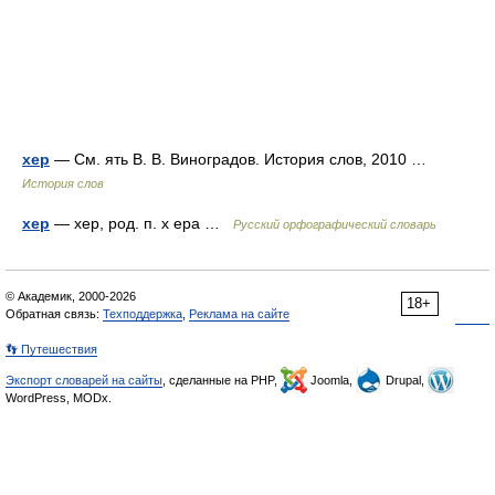
хер
— См. ять В. В. Виноградов. История слов, 2010 …
История слов
хер
— хер, род. п. х ера …
Русский орфографический словарь
© Академик, 2000-2026
18+
Обратная связь:
Техподдержка
,
Реклама на сайте
👣 Путешествия
Экспорт словарей на сайты
, сделанные на PHP,
Joomla,
Drupal,
WordPress, MODx.