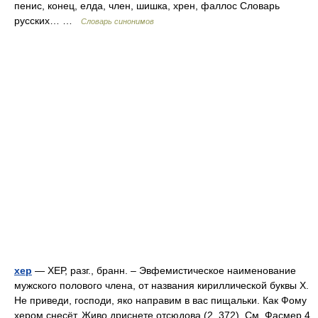
пенис, конец, елда, член, шишка, хрен, фаллос Словарь
русских… …
Словарь синонимов
хер
— ХЕР, разг., бранн. – Эвфемистическое наименование
мужского полового члена, от названия кириллической буквы Х.
Не приведи, господи, яко направим в вас пищальки. Как Фому
хером снесёт. Живо дриснете отсюдова (2. 372). См. Фасмер 4.