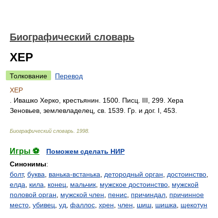
Биографический словарь
ХЕР
Толкование
Перевод
ХЕР
. Ивашко Херко, крестьянин. 1500. Писц. III, 299. Хера
Зеновьев, землевладелец, св. 1539. Гр. и дог. I, 453.
Биографический словарь
.
1998
.
Игры ⚽
Поможем сделать НИР
Синонимы
:
болт
,
буква
,
ванька-встанька
,
детородный орган
,
достоинство
,
елда
,
кила
,
конец
,
мальчик
,
мужское достоинство
,
мужской
половой орган
,
мужской член
,
пенис
,
причиндал
,
причинное
место
,
убивец
,
уд
,
фаллос
,
хрен
,
член
,
шиш
,
шишка
,
щекотун