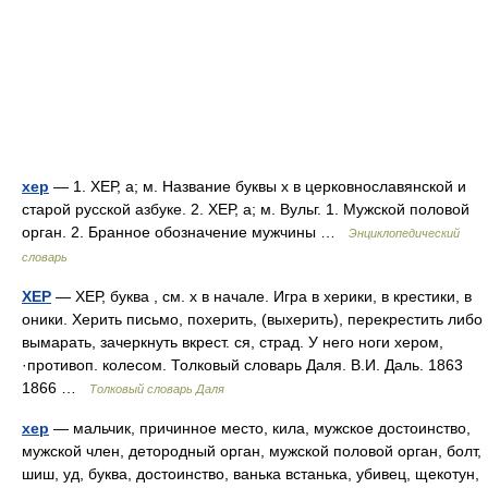
хер
— 1. ХЕР, а; м. Название буквы х в церковнославянской и
старой русской азбуке. 2. ХЕР, а; м. Вульг. 1. Мужской половой
орган. 2. Бранное обозначение мужчины …
Энциклопедический
словарь
ХЕР
— ХЕР, буква , см. х в начале. Игра в херики, в крестики, в
оники. Херить письмо, похерить, (выхерить), перекрестить либо
вымарать, зачеркнуть вкрест. ся, страд. У него ноги хером,
·противоп. колесом. Толковый словарь Даля. В.И. Даль. 1863
1866 …
Толковый словарь Даля
хер
— мальчик, причинное место, кила, мужское достоинство,
мужской член, детородный орган, мужской половой орган, болт,
шиш, уд, буква, достоинство, ванька встанька, убивец, щекотун,