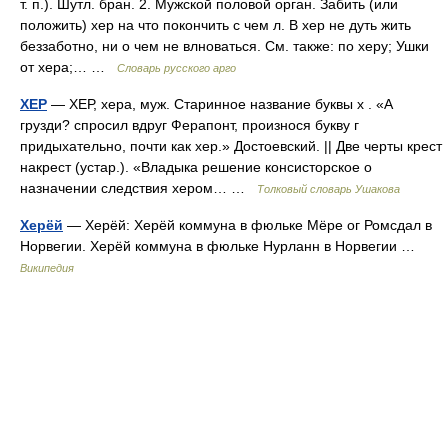
т. п.). Шутл. бран. 2. Мужской половой орган. Забить (или
положить) хер на что покончить с чем л. В хер не дуть жить
беззаботно, ни о чем не влноваться. См. также: по херу; Ушки
от хера;… …
Словарь русского арго
ХЕР
— ХЕР, хера, муж. Старинное название буквы х . «А
грузди? спросил вдруг Ферапонт, произнося букву г
придыхательно, почти как хер.» Достоевский. || Две черты крест
накрест (устар.). «Владыка решение консисторское о
назначении следствия хером… …
Толковый словарь Ушакова
Херёй
— Херёй: Херёй коммуна в фюльке Мёре ог Ромсдал в
Норвегии. Херёй коммуна в фюльке Нурланн в Норвегии …
Википедия